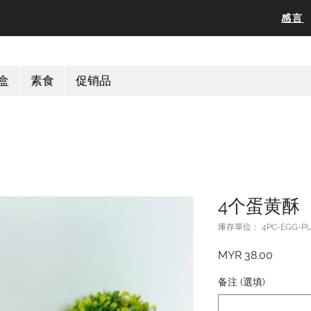
感言
盒
素食
促销品
4个蛋黄酥
庫存單位： 4PC-EGG-P
價格
MYR 38.00
备注 (選填)