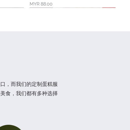
價格
MYR 88.00
新品上市
限量库存
门口，而我们的定制蛋糕服
的美食，我们都有多种选择
2" 小熊三宝蛋糕
6" 向日葵花蛋糕
喜乐套装(素食)
快速瀏覽
快速瀏覽
快速瀏覽
價格
價格
價格
MYR 88.00
MYR 128.00
MYR 42.00