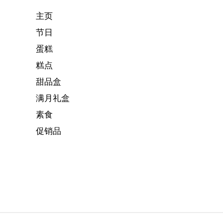
主页
节日
蛋糕
糕点
甜品盒
满月礼盒
素食
促销品