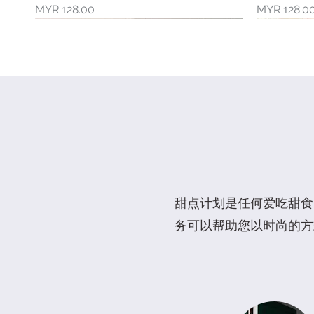
價格
價格
MYR 128.00
MYR 128.0
新品上市
新品上市
甜点计划是任何爱吃甜食
务可以帮助您以时尚的方
母亲节限量礼盒
6"爸爸王座蛋糕
6"康乃馨花束蛋糕
快速瀏覽
快速瀏覽
快速瀏覽
8"水果花
6寸爸爸奖
六六大顺礼盒
一般價格
價格
一般價格
促銷價格
促銷價格
價格
價格
價格
MYR 108.00
MYR 128.00
MYR 128.00
MYR 118.00
MYR 88.00
MYR 168.0
MYR 108.0
MYR 142.0