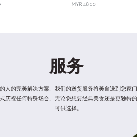
價格
0
MYR 48.00
新品上市
服务
的人的完美解决方案。我们的送货服务将美食送到您家
式庆祝任何特殊场合。无论您想要经典美食还是更独特
束蛋糕
状蛋糕
 (素食)
快速瀏覽
快速瀏覽
快速瀏覽
4" 芒果蓝莓花漾蛋糕
6"香印葡萄蛋糕
六六大顺礼盒
快速瀏覽
快速瀏覽
快速瀏覽
可供选择。
價格
價格
價格
0
0
0
MYR 68.00
MYR 128.00
MYR 128.00