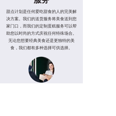
甜点计划是任何爱吃甜食的人的完美解
决方案。我们的送货服务将美食送到您
家门口，而我们的定制蛋糕服务可以帮
助您以时尚的方式庆祝任何特殊场合。
无论您想要经典美食还是更独特的美
6" 莓满幸福蛋糕
4" 草莓开心果巴斯克芝士蛋糕
6" 草莓开心果巴斯克芝士蛋糕
母亲节限量礼盒
8"水果花束蛋糕
4" 芒果蓝莓花漾蛋糕
2" 小熊三宝蛋糕
6"爸爸王座蛋糕
6寸爸爸奖状蛋糕
6"香印葡萄蛋糕
6" 向日葵花蛋糕
6"康乃馨花束蛋糕
六六大顺礼盒 (素食)
六六大顺礼盒
喜乐套装(素食)
食，我们都有多种选择可供选择。
價格
價格
價格
一般價格
價格
價格
價格
價格
價格
價格
價格
一般價格
價格
價格
價格
促銷價格
促銷價格
MYR 128.00
MYR 48.00
MYR 88.00
MYR 108.00
MYR 168.00
MYR 68.00
MYR 88.00
MYR 128.00
MYR 108.00
MYR 128.00
MYR 128.00
MYR 128.00
MYR 142.00
MYR 128.00
MYR 42.00
MYR 118.00
MYR 88.00
送货
我们知道您有多喜欢新鲜、美味的面包
和糕点，因此我们提供送货服务，将它
们送到您家门口。我们在北海地区的免