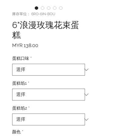
庫存單位： 6RO-6IN-BOU
6"浪漫玫瑰花束蛋
糕
價格
MYR 138.00
蛋糕口味
*
蛋糕馅1
*
蛋糕馅2
*
颜色
*