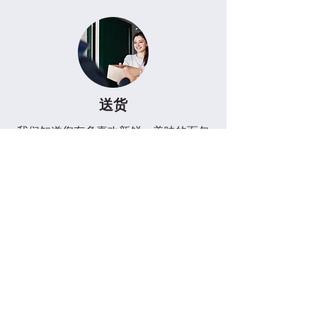
送货
我们知道您有多喜欢新鲜、美味的面包
和糕点，因此我们提供送货服务，将它
们送到您家门口。我们在北海地区的免
费送货服务让您足不出户即可轻松享受
我们的美味佳肴。如果您不在该区域，
请不要担心，我们仍然会送货！将会有
一个
费用
，但为了我们烘焙食品的惊人
味道，这是值得的。