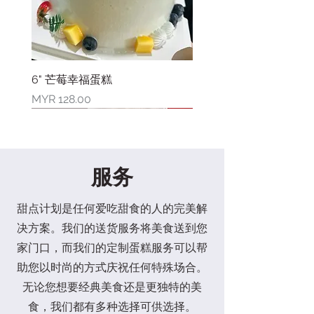
6" 芒莓幸福蛋糕
價格
MYR 128.00
新品上市
新品上市
新品上市
新品上市
新品上市
新品上市
新品上市
限量库存
服务
甜点计划是任何爱吃甜食的人的完美解
决方案。我们的送货服务将美食送到您
家门口，而我们的定制蛋糕服务可以帮
助您以时尚的方式庆祝任何特殊场合。
无论您想要经典美食还是更独特的美
6" 莓满幸福蛋糕
4" 草莓开心果巴斯克芝士蛋糕
6" 草莓开心果巴斯克芝士蛋糕
母亲节限量礼盒
8"水果花束蛋糕
4" 芒果蓝莓花漾蛋糕
2" 小熊三宝蛋糕
6"爸爸王座蛋糕
6寸爸爸奖状蛋糕
6"香印葡萄蛋糕
6" 向日葵花蛋糕
6"康乃馨花束蛋糕
六六大顺礼盒 (素食)
六六大顺礼盒
喜乐套装(素食)
食，我们都有多种选择可供选择。
價格
價格
價格
一般價格
價格
價格
價格
價格
價格
價格
價格
一般價格
價格
價格
價格
促銷價格
促銷價格
MYR 128.00
MYR 48.00
MYR 88.00
MYR 108.00
MYR 168.00
MYR 68.00
MYR 88.00
MYR 128.00
MYR 108.00
MYR 128.00
MYR 128.00
MYR 128.00
MYR 142.00
MYR 128.00
MYR 42.00
MYR 118.00
MYR 88.00