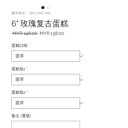
庫存單位： 6RO-6IN-VIN
6" 玫瑰复古蛋糕
一般價格
促銷價格
 MYR 148.00 
MYR 138.00
蛋糕口味
*
蛋糕馅1
*
蛋糕馅2
*
备注 (選填)