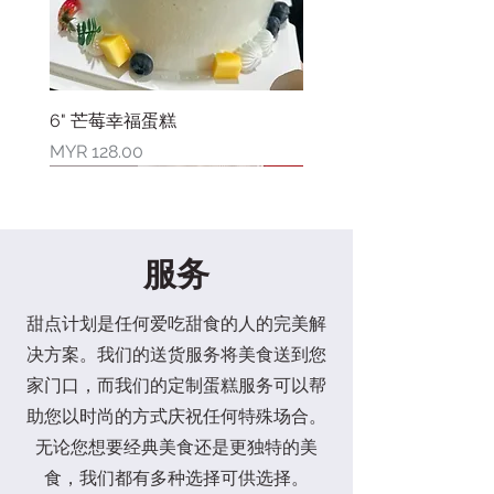
6" 芒莓幸福蛋糕
價格
MYR 128.00
新品上市
新品上市
新品上市
新品上市
新品上市
新品上市
新品上市
限量库存
服务
甜点计划是任何爱吃甜食的人的完美解
决方案。我们的送货服务将美食送到您
家门口，而我们的定制蛋糕服务可以帮
助您以时尚的方式庆祝任何特殊场合。
无论您想要经典美食还是更独特的美
6" 莓满幸福蛋糕
4" 草莓开心果巴斯克芝士蛋糕
6" 草莓开心果巴斯克芝士蛋糕
母亲节限量礼盒
8"水果花束蛋糕
4" 芒果蓝莓花漾蛋糕
2" 小熊三宝蛋糕
6"爸爸王座蛋糕
6寸爸爸奖状蛋糕
6"香印葡萄蛋糕
6" 向日葵花蛋糕
6"康乃馨花束蛋糕
六六大顺礼盒 (素食)
六六大顺礼盒
喜乐套装(素食)
食，我们都有多种选择可供选择。
價格
價格
價格
一般價格
價格
價格
價格
價格
價格
價格
價格
一般價格
價格
價格
價格
促銷價格
促銷價格
MYR 128.00
MYR 48.00
MYR 88.00
MYR 108.00
MYR 168.00
MYR 68.00
MYR 88.00
MYR 128.00
MYR 108.00
MYR 128.00
MYR 128.00
MYR 128.00
MYR 142.00
MYR 128.00
MYR 42.00
MYR 118.00
MYR 88.00