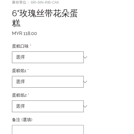
庫存單位： 6RI-6IN-RIB-CAK
6"玫瑰丝带花朵蛋
糕
價格
MYR 118.00
蛋糕口味
*
蛋糕馅1
*
蛋糕馅2
*
备注 (選填)