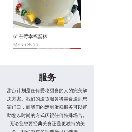
6" 芒莓幸福蛋糕
價格
MYR 128.00
新品上市
新品上市
新品上市
新品上市
新品上市
新品上市
新品上市
限量库存
服务
甜点计划是任何爱吃甜食的人的完美解
决方案。我们的送货服务将美食送到您
家门口，而我们的定制蛋糕服务可以帮
助您以时尚的方式庆祝任何特殊场合。
无论您想要经典美食还是更独特的美
6" 莓满幸福蛋糕
4" 草莓开心果巴斯克芝士蛋糕
6" 草莓开心果巴斯克芝士蛋糕
母亲节限量礼盒
8"水果花束蛋糕
4" 芒果蓝莓花漾蛋糕
2" 小熊三宝蛋糕
6"爸爸王座蛋糕
6寸爸爸奖状蛋糕
6"香印葡萄蛋糕
6" 向日葵花蛋糕
6"康乃馨花束蛋糕
六六大顺礼盒 (素食)
六六大顺礼盒
喜乐套装(素食)
食，我们都有多种选择可供选择。