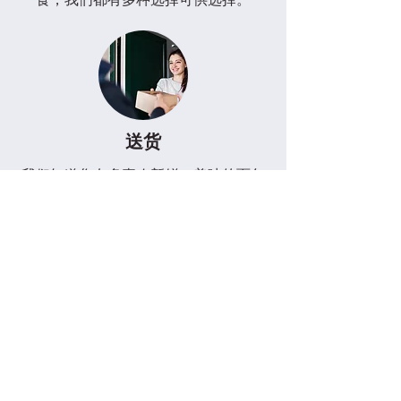
價格
價格
價格
一般價格
價格
價格
價格
價格
價格
價格
價格
一般價格
價格
價格
價格
促銷價格
促銷價格
MYR 128.00
MYR 48.00
MYR 88.00
MYR 108.00
MYR 168.00
MYR 68.00
MYR 88.00
MYR 128.00
MYR 108.00
MYR 128.00
MYR 128.00
MYR 128.00
MYR 142.00
MYR 128.00
MYR 42.00
MYR 118.00
MYR 88.00
送货
我们知道您有多喜欢新鲜、美味的面包
和糕点，因此我们提供送货服务，将它
们送到您家门口。我们在北海地区的免
费送货服务让您足不出户即可轻松享受
我们的美味佳肴。如果您不在该区域，
请不要担心，我们仍然会送货！将会有
一个
费用
，但为了我们烘焙食品的惊人
味道，这是值得的。