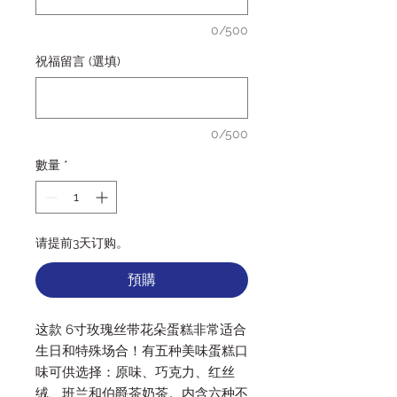
0/500
祝福留言 (選填)
0/500
數量
*
请提前3天订购。
預購
这款 6寸玫瑰丝带花朵蛋糕非常适合
生日和特殊场合！有五种美味蛋糕口
味可供选择：原味、巧克力、红丝
绒、班兰和伯爵茶奶茶。内含六种不