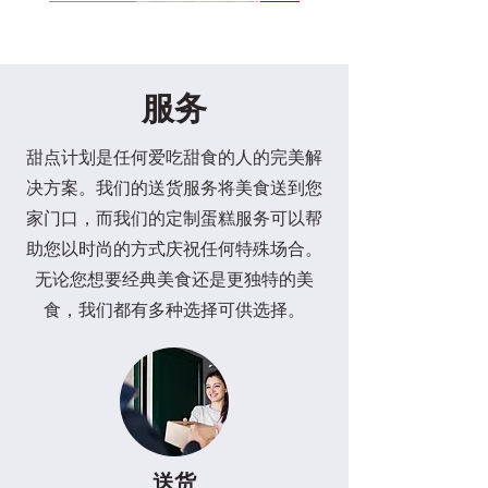
新品上市
新品上市
新品上市
新品上市
新品上市
新品上市
新品上市
限量库存
服务
甜点计划是任何爱吃甜食的人的完美解
决方案。我们的送货服务将美食送到您
家门口，而我们的定制蛋糕服务可以帮
助您以时尚的方式庆祝任何特殊场合。
无论您想要经典美食还是更独特的美
6" 莓满幸福蛋糕
4" 草莓开心果巴斯克芝士蛋糕
6" 草莓开心果巴斯克芝士蛋糕
母亲节限量礼盒
8"水果花束蛋糕
4" 芒果蓝莓花漾蛋糕
2" 小熊三宝蛋糕
6"爸爸王座蛋糕
6寸爸爸奖状蛋糕
6"香印葡萄蛋糕
6" 向日葵花蛋糕
6"康乃馨花束蛋糕
六六大顺礼盒 (素食)
六六大顺礼盒
喜乐套装(素食)
食，我们都有多种选择可供选择。
價格
價格
價格
一般價格
價格
價格
價格
價格
價格
價格
價格
一般價格
價格
價格
價格
促銷價格
促銷價格
MYR 128.00
MYR 48.00
MYR 88.00
MYR 108.00
MYR 168.00
MYR 68.00
MYR 88.00
MYR 128.00
MYR 108.00
MYR 128.00
MYR 128.00
MYR 128.00
MYR 142.00
MYR 128.00
MYR 42.00
MYR 118.00
MYR 88.00
送货