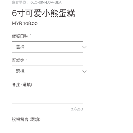
庫存單位： 6LO-6IN-LOV-BEA
6寸可爱小熊蛋糕
價格
MYR 108.00
蛋糕口味
*
蛋糕馅
*
备注 (選填)
0/500
祝福留言 (選填)