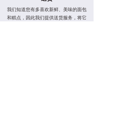
我们知道您有多喜欢新鲜、美味的面包
和糕点，因此我们提供送货服务，将它
们送到您家门口。我们在北海地区的免
费送货服务让您足不出户即可轻松享受
我们的美味佳肴。如果您不在该区域，
请不要担心，我们仍然会送货！将会有
一个
费用
，但为了我们烘焙食品的惊人
味道，这是值得的。
定制蛋糕
想为您的蛋糕添加个人风格吗？我们的