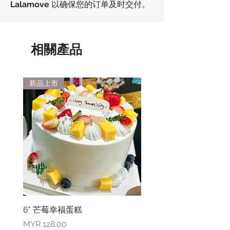
Lalamove
以确保您的订单及时交付。
相關產品
新品上市
6" 芒莓幸福蛋糕
價格
MYR 128.00